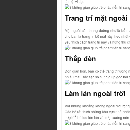
là một ví dụ.
Trang trí mặt ngoài
Mặt ngoài cầu thang dường như là bể mặt
cho bạn là trang trí bề mặt này theo nhữ
yêu thích cách trang trí này và hứng thú 
Thắp đèn
Đơn giản hơn, bạn có thể trang trí tường
nhiều màu sắc sặc sỡ cũng giúp góc thư g
Làm lán ngoài trời
Với những khoảng không ngoài trời rộng l
Các bé rất thích những khu vực nhỏ nhắn 
trượt để bé leo lên lán và trượt xuống nền