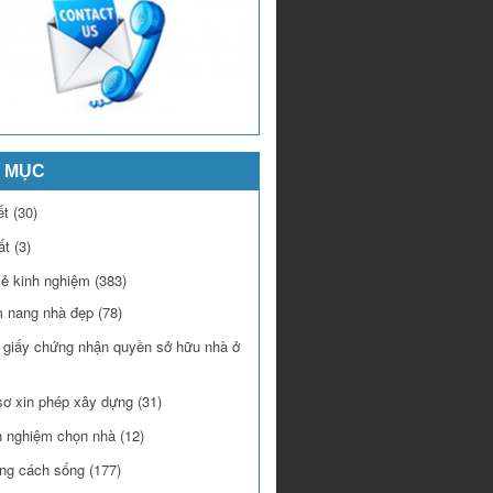
 MỤC
ết
(30)
ất
(3)
sẻ kinh nghiệm
(383)
 nang nhà đẹp
(78)
 giấy chứng nhận quyền sở hữu nhà ở
sơ xin phép xây dựng
(31)
h nghiệm chọn nhà
(12)
ng cách sống
(177)