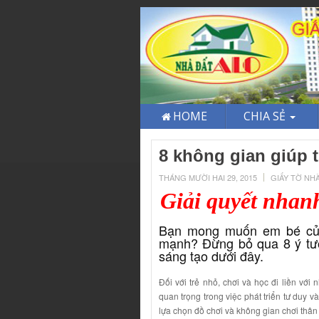
HOME
CHIA SẺ
8 không gian giúp tr
THÁNG MƯỜI HAI 29, 2015
GIẤY TỜ NH
Giải quyết nhan
Bạn mong muốn em bé của 
mạnh? Đừng bỏ qua 8 ý tưởng
sáng tạo dưới đây.
Đối với trẻ nhỏ, chơi và học đi liền với
quan trọng trong việc phát triển tư duy v
lựa chọn đồ chơi và không gian chơi thân 