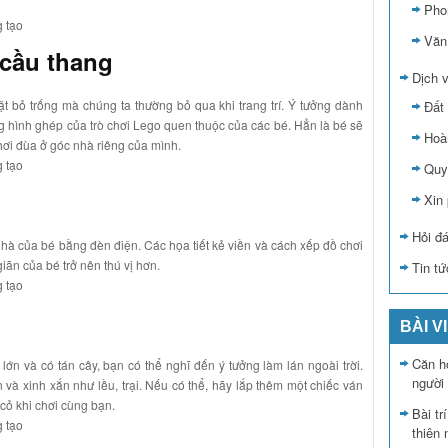
Pho
Văn
 cầu thang
Dịch v
 bỏ trống mà chúng ta thường bỏ qua khi trang trí. Ý tưởng dành
Đất 
ng hình ghép của trò chơi Lego quen thuộc của các bé. Hẳn là bé sẽ
Hoà
chơi đùa ở góc nhà riêng của mình.
Quy 
Xin
Hỏi đ
 nhà của bé bằng đèn điện. Các họa tiết kẻ viền và cách xếp đồ chơi
iãn của bé trở nên thú vị hơn.
Tin tứ
BÀI V
Căn hộ
ớn và có tán cây, bạn có thể nghĩ đến ý tưởng làm lán ngoài trời.
người
và xinh xắn như lều, trại. Nếu có thể, hãy lắp thêm một chiếc ván
 cỏ khi chơi cùng bạn.
Bài tr
thiên 