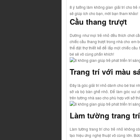
8 ý tưởng làm không gian giải trí cho tr
sẽ giúp ích cho bạn, mời bạn tham khảo!
Cầu thang trượt
Dường như mọi trẻ nhỏ đều thích chơi cầu
chiếc cầu thang trượt trong nhà cho em bé
thể đặt thợ thiết kế để lắp một chiếc cầ
bé sẽ vô cùng phấn khích!
Trang trí với màu 
Đây là góc giải trí nhỏ dành cho bé trai n
sỡ và bộ bàn ghế nhỏ. Để làm góc vui chơ
trên tường nhà sao cho phù hợp với sở th
Làm tường trang trí
Làm tường trang trí cho trẻ nhỏ không cò
tạo hiệu ứng nghệ thuật vô cùng lớn. Bứ