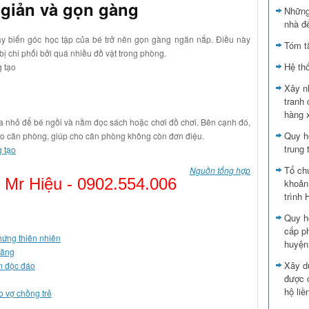
giản và gọn gàng
Những
nhà đ
, hãy biến góc học tập của bé trở nên gọn gàng ngăn nắp. Điều này
Tóm t
 bị chi phối bởi quá nhiều đồ vật trong phòng.
Hệ th
Xây n
tranh 
hàng 
a nhỏ để bé ngồi và nằm đọc sách hoặc chơi đồ chơi. Bên cạnh đó,
Quy h
cho căn phòng, giúp cho căn phòng không còn đơn điệu.
trung
Tổ ch
Nguồn tổng hợp
 Mr Hiệu -
0902.554.006
khoản
trình
Quy h
cấp p
 hứng thiên nhiên
huyện
năng
Xây d
m độc đáo
được 
hộ liề
o vợ chồng trẻ