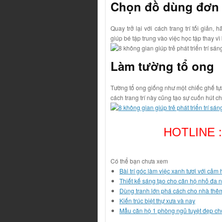
Chọn đồ dùng đơn 
Quay trở lại với cách trang trí tối giản
giúp bé tập trung vào việc học tập thay vì
Làm tường tổ ong
Tường tổ ong giống như một chiếc ghế tự
cách trang trí này cũng tạo sự cuốn hút 
HOTLINE :
Có thể bạn chưa xem
Bài trí góc làm việc xanh tươi với cảm
Thiết kế sáng tạo cho căn hộ nhỏ đa 
Dùng tranh lớn phá cách cho nhà thê
Kiến trúc biệt thự xưa và nay
Mẫu căn hộ 1 phòng ngủ tuyệt đẹp ch