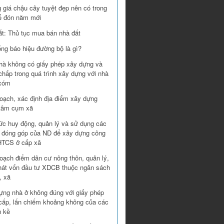
 giá chậu cây tuyệt đẹp nên có trong
ể đón năm mới
ắt: Thủ tục mua bán nhà đất
ống báo hiệu đường bộ là gì?
hà không có giấy phép xây dựng và
chấp trong quá trình xây dựng với nhà
xóm
oạch, xác định địa điểm xây dựng
 tâm cụm xã
ức huy động, quản lý và sử dụng các
 đóng góp của ND để xây dựng công
 HTCS ở cấp xã
oạch điểm dân cư nông thôn, quản lý,
hát vốn đầu tư XDCB thuộc ngân sách
, xã
ựng nhà ở không đúng với giấy phép
cấp, lấn chiếm khoảng không của các
n kề