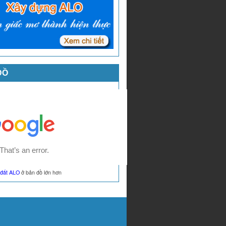
ĐỒ
đất ALO
ở bản đồ lớn hơn