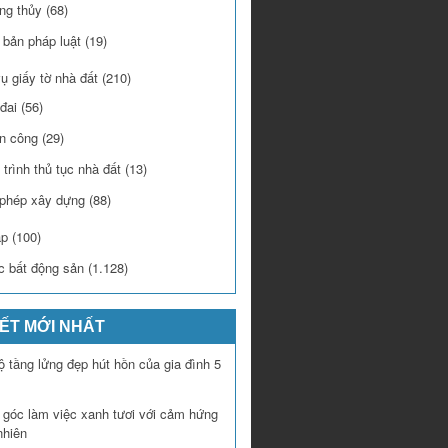
ng thủy
(68)
 bản pháp luật
(19)
ụ giấy tờ nhà đất
(210)
đai
(56)
n công
(29)
trình thủ tục nhà đất
(13)
 phép xây dựng
(88)
áp
(100)
c bất động sản
(1.128)
IẾT MỚI NHẤT
 tầng lửng đẹp hút hồn của gia đình 5
í góc làm việc xanh tươi với cảm hứng
nhiên