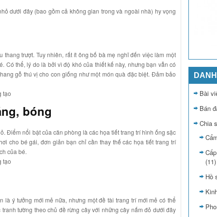
ẻ nhỏ dưới đây (bao gồm cả không gian trong và ngoài nhà) hy vọng
 thang trượt. Tuy nhiên, rất ít ông bố bà mẹ nghĩ đến việc làm một
. Có thể, lý do là bởi vì độ khó của thiết kế này, nhưng bạn vẫn có
u thang gỗ thú vị cho con giống như một món quà đặc biệt. Đảm bảo
DANH
Bài vi
sáng, bóng
Bán đ
Chia 
hỏ. Điểm nổi bật của căn phòng là các họa tiết trang trí hình ống sặc
Cẩm
i cho bé gái, đơn giản bạn chỉ cần thay thế các họa tiết trang trí
ích của bé.
Cấp
(11)
Hồ 
Kin
n là ý tưởng mới mẻ nữa, nhưng một đề tài trang trí mới mẻ có thể
Pho
c tranh tường theo chủ đề rừng cây với những cây nấm đỏ dưới đây