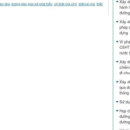
Xây d
ian đẹp
,
không gian giúp trẻ phát triển
,
nội thất nhà xinh
,
thiết kế nhà
,
thiết
hành l
đường
Xây d
phép đ
dựng
Vi ph
CSHTK
nước 
Xây dự
chiếm
đi ch
Xây d
qua đư
thông
Sử dụ
Họp ch
đường
đường