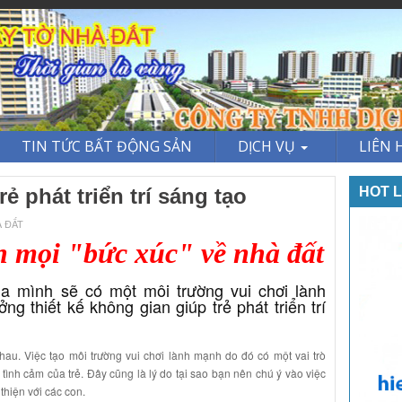
TIN TỨC BẤT ĐỘNG SẢN
DỊCH VỤ
LIÊN 
ẻ phát triển trí sáng tạo
HOT L
À ĐẤT
h mọi "bức xúc" về nhà đất
mình sẽ có một môi trường vui chơi lành
 thiết kế không gian giúp trẻ phát triển trí
 nhau. Việc tạo môi trường vui chơi lành mạnh do đó có một vai trò
à tình cảm của trẻ. Đây cũng là lý do tại sao bạn nên chú ý vào việc
thiện với các con.