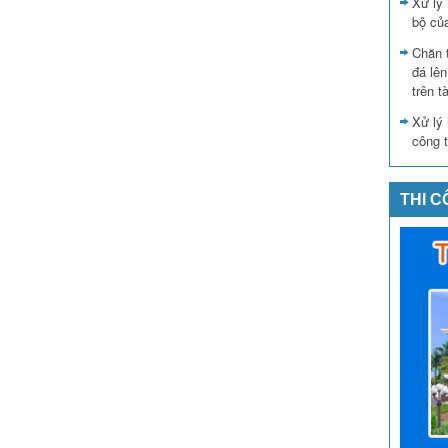
Xử lý 
bộ củ
Chăn 
đá lê
trên t
Xử lý 
công t
THI 