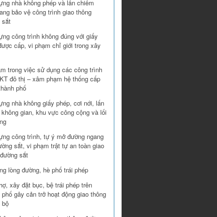
ựng nhà không phép và lấn chiếm
ang bảo vệ công trình giao thông
 sắt
ựng công trình không đúng với giấy
ược cấp, vi phạm chỉ giới trong xây
ạm trong việc sử dụng các công trình
T đô thị – xâm phạm hệ thống cấp
thành phố
ng nhà không giấy phép, cơi nới, lấn
 không gian, khu vực công cộng và lối
ung
ựng công trình, tự ý mở đường ngang
ờng sắt, vi phạm trật tự an toàn giao
 đường sắt
ng lòng đường, hè phố trái phép
ợ, xây đặt bục, bệ trái phép trên
 phố gây cản trở hoạt động giao thông
 bộ