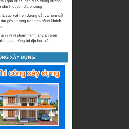
hậu quả vụ tai nạn giao thông đường
a chính quyền địa phương
thả súc vật trên đường sắt và ném đất,
n tàu gây thương tích cho hành khách
àu
hành vi vi phạm hành lang an toàn
rình giao thông tại địa bàn xã
CÔNG XÂY DỰNG