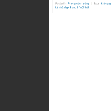
Posted in:
Phong cách sống
Tags:
không g
kế nhà đẹp
,
trang trí nội thất