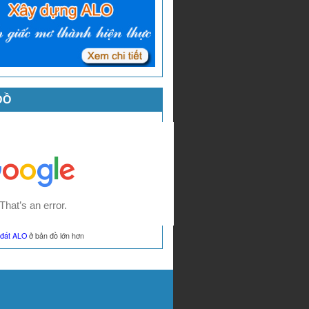
ĐỒ
đất ALO
ở bản đồ lớn hơn