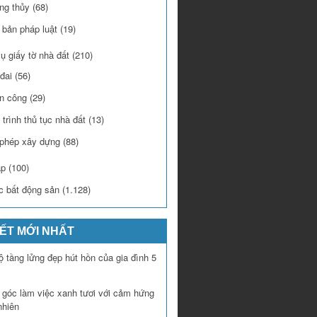
ng thủy
(68)
 bản pháp luật
(19)
ụ giấy tờ nhà đất
(210)
đai
(56)
n công
(29)
trình thủ tục nhà đất
(13)
 phép xây dựng
(88)
áp
(100)
c bất động sản
(1.128)
IẾT MỚI NHẤT
 tầng lửng đẹp hút hồn của gia đình 5
í góc làm việc xanh tươi với cảm hứng
nhiên