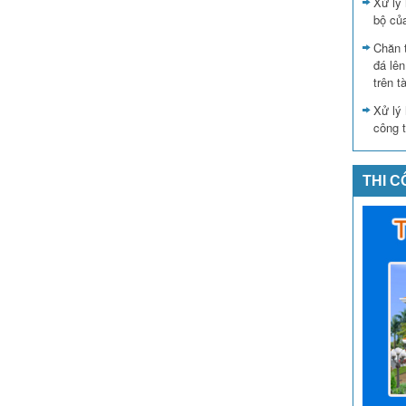
Xử lý 
bộ củ
Chăn 
đá lê
trên t
Xử lý 
công t
THI 