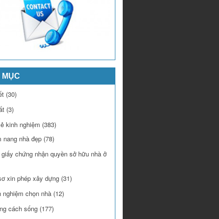
 MỤC
ết
(30)
ất
(3)
sẻ kinh nghiệm
(383)
 nang nhà đẹp
(78)
 giấy chứng nhận quyền sở hữu nhà ở
sơ xin phép xây dựng
(31)
h nghiệm chọn nhà
(12)
ng cách sống
(177)