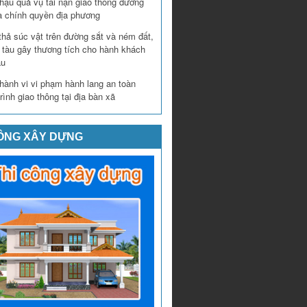
hậu quả vụ tai nạn giao thông đường
a chính quyền địa phương
thả súc vật trên đường sắt và ném đất,
n tàu gây thương tích cho hành khách
àu
hành vi vi phạm hành lang an toàn
rình giao thông tại địa bàn xã
CÔNG XÂY DỰNG