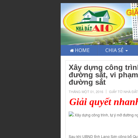
HOME
CHIA SẺ
Xây dựng công trì
đường sắt, vi phạm 
đường sắt
THÁNG MỘT 01, 2016
GIẤY TỜ NHÀ ĐẤT
Giải quyết nhan
Xây dựng công trình, tự ý mở đường ng
Sau khi UBND tỉnh Lạng Sơn công bố Quy