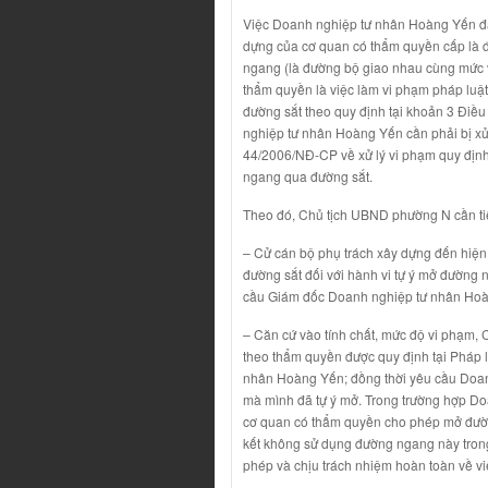
Việc Doanh nghiệp tư nhân Hoàng Yến đầ
dựng của cơ quan có thẩm quyền cấp là đ
ngang (là đường bộ giao nhau cùng mức v
thẩm quyền là việc làm vi phạm pháp luật
đường sắt theo quy định tại khoản 3 Điề
nghiệp tư nhân Hoàng Yến cần phải bị xử
44/2006/NĐ-CP về xử lý vi phạm quy định 
ngang qua đường sắt.
Theo đó, Chủ tịch UBND phường N cần ti
– Cử cán bộ phụ trách xây dựng đến hiện t
đường sắt đối với hành vi tự ý mở đườn
cầu Giám đốc Doanh nghiệp tư nhân Hoà
– Căn cứ vào tính chất, mức độ vi phạm,
theo thẩm quyền được quy định tại Pháp 
nhân Hoàng Yến; đồng thời yêu cầu Doan
mà mình đã tự ý mở. Trong trường hợp D
cơ quan có thẩm quyền cho phép mở đườ
kết không sử dụng đường ngang này trong
phép và chịu trách nhiệm hoàn toàn về vi