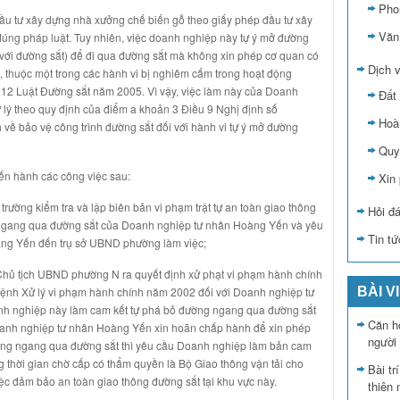
Pho
u tư xây dựng nhà xưởng chế biến gỗ theo giấy phép đầu tư xây
Văn
úng pháp luật. Tuy nhiên, việc doanh nghiệp này tự ý mở đường
ới đường sắt) để đi qua đường sắt mà không xin phép cơ quan có
Dịch v
, thuộc một trong các hành vi bị nghiêm cấm trong hoạt động
u 12 Luật Đường sắt năm 2005. Vì vậy, việc làm này của Doanh
Đất 
 lý theo quy định của điểm a khoản 3 Điều 9 Nghị định số
Hoà
về bảo vệ công trình đường sắt đối với hành vi tự ý mở đường
Quy 
ến hành các công việc sau:
Xin
rường kiểm tra và lập biên bản vi phạm trật tự an toàn giao thông
Hỏi đ
g ngang qua đường sắt của Doanh nghiệp tư nhân Hoàng Yến và yêu
Tin tứ
ng Yến đến trụ sở UBND phường làm việc;
 Chủ tịch UBND phường N ra quyết định xử phạt vi phạm hành chính
BÀI V
lệnh Xử lý vi phạm hành chính năm 2002 đối với Doanh nghiệp tư
h nghiệp này làm cam kết tự phá bỏ đường ngang qua đường sắt
Căn hộ
oanh nghiệp tư nhân Hoàng Yến xin hoãn chấp hành để xin phép
người
ng ngang qua đường sắt thì yêu cầu Doanh nghiệp làm bản cam
 thời gian chờ cấp có thẩm quyền là Bộ Giao thông vận tải cho
Bài tr
ệc đảm bảo an toàn giao thông đường sắt tại khu vực này.
thiên 