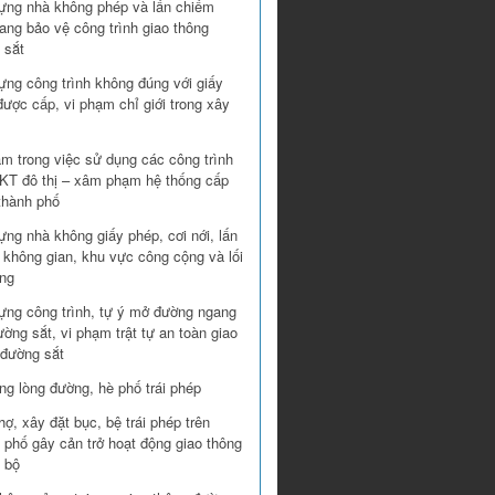
ựng nhà không phép và lấn chiếm
ang bảo vệ công trình giao thông
 sắt
ựng công trình không đúng với giấy
ược cấp, vi phạm chỉ giới trong xây
ạm trong việc sử dụng các công trình
T đô thị – xâm phạm hệ thống cấp
thành phố
ng nhà không giấy phép, cơi nới, lấn
 không gian, khu vực công cộng và lối
ung
ựng công trình, tự ý mở đường ngang
ờng sắt, vi phạm trật tự an toàn giao
 đường sắt
ng lòng đường, hè phố trái phép
ợ, xây đặt bục, bệ trái phép trên
 phố gây cản trở hoạt động giao thông
 bộ