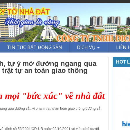
TIN TỨC BẤT ĐỘNG SẢN
DỊCH VỤ
LIÊN 
nh, tự ý mở đường ngang qua
HOT L
trật tự an toàn giao thông
h mọi "bức xúc" về nhà đất
ang qua đường sắt, vi phạm trật tự an toàn giao thông đường sắt
ết định số 53/2001/QĐ-UB ngày 02/10/2001 về việc phê duyệt