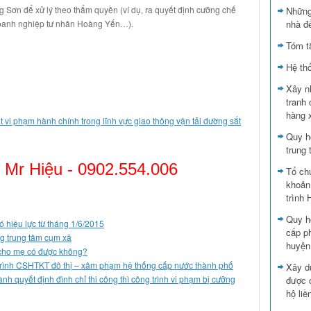
 Sơn để xử lý theo thẩm quyền (ví dụ, ra quyết định cưỡng chế
Những
nhà đ
oanh nghiệp tư nhân Hoàng Yến…).
Tóm t
Hệ th
Xây n
tranh 
hàng 
vi phạm hành chính trong lĩnh vực giao thông vận tải đường sắt
Quy h
trung
 Mr Hiệu -
0902.554.006
Tổ ch
khoản
trình
Quy h
ó hiệu lực từ tháng 1/6/2015
cấp p
g trung tâm cụm xã
huyện
 cho mẹ có được không?
 trình CSHTKT đô thị – xâm phạm hệ thống cấp nước thành phố
Xây d
ành quyết định đình chỉ thi công thì công trình vi phạm bị cưỡng
được 
hộ liề