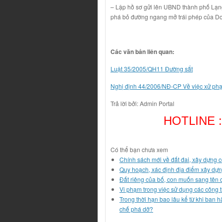
– Lập hồ sơ gửi lên UBND thành phố Lạng
phá bỏ đường ngang mở trái phép của D
Các văn bản liên quan:
Luật 35/2005/QH11 Đường sắt
Nghị định 44/2006/NĐ-CP Về việc xử phạt 
Trả lời bởi: Admin Portal
HOTLINE :
Có thể bạn chưa xem
Chính sách mới về đất đai, xây dựng c
Quy hoạch, xác định địa điểm xây dựn
Đất riêng của bố, con muốn sang tên
Vi phạm trong việc sử dụng các công
Trong thời hạn bao lâu kể từ khi ban h
chế phá dỡ?