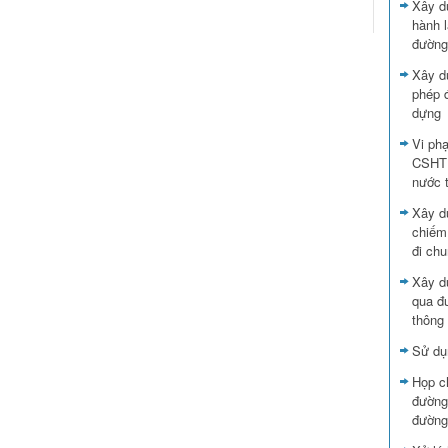
Xây d
hành l
đường
Xây d
phép đ
dựng
Vi ph
CSHTK
nước 
Xây dự
chiếm
đi ch
Xây d
qua đư
thông
Sử dụ
Họp ch
đường
đường