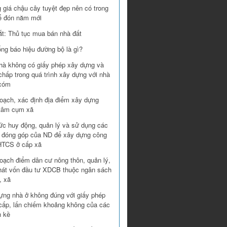
 giá chậu cây tuyệt đẹp nên có trong
ể đón năm mới
ắt: Thủ tục mua bán nhà đất
ống báo hiệu đường bộ là gì?
hà không có giấy phép xây dựng và
chấp trong quá trình xây dựng với nhà
xóm
oạch, xác định địa điểm xây dựng
 tâm cụm xã
ức huy động, quản lý và sử dụng các
 đóng góp của ND để xây dựng công
 HTCS ở cấp xã
oạch điểm dân cư nông thôn, quản lý,
hát vốn đầu tư XDCB thuộc ngân sách
, xã
ựng nhà ở không đúng với giấy phép
cấp, lấn chiếm khoảng không của các
n kề