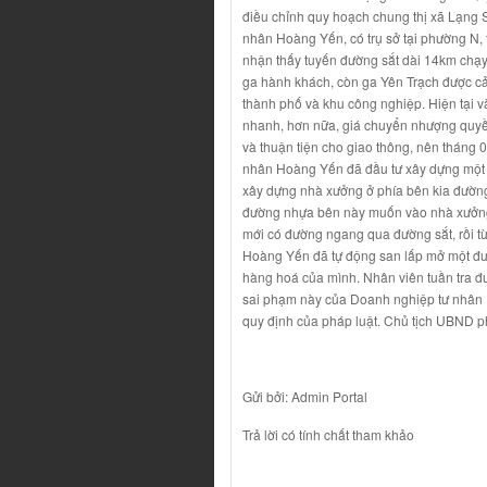
điều chỉnh quy hoạch chung thị xã Lạng
nhân Hoàng Yến, có trụ sở tại phường N,
nhận thấy tuyến đường sắt dài 14km chạ
ga hành khách, còn ga Yên Trạch được cả
thành phố và khu công nghiệp. Hiện tại và
nhanh, hơn nữa, giá chuyển nhượng quyề
và thuận tiện cho giao thông, nên tháng
nhân Hoàng Yến đã đầu tư xây dựng một x
xây dựng nhà xưởng ở phía bên kia đường x
đường nhựa bên này muốn vào nhà xưởng 
mới có đường ngang qua đường sắt, rồi t
Hoàng Yến đã tự động san lấp mở một đườ
hàng hoá của mình. Nhân viên tuần tra đư
sai phạm này của Doanh nghiệp tư nhân
quy định của pháp luật. Chủ tịch UBND p
Gửi bởi: Admin Portal
Trả lời có tính chất tham khảo