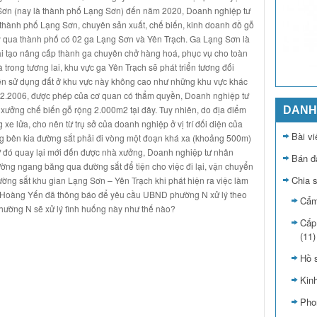
 Sơn (nay là thành phố Lạng Sơn) đến năm 2020, Doanh nghiệp tư
 thành phố Lạng Sơn, chuyên sản xuất, chế biến, kinh doanh đồ gỗ
y qua thành phố có 02 ga Lạng Sơn và Yên Trạch. Ga Lạng Sơn là
i tạo nâng cấp thành ga chuyên chở hàng hoá, phục vụ cho toàn
 trong tương lai, khu vực ga Yên Trạch sẽ phát triển tương đối
n sử dụng đất ở khu vực này không cao như những khu vực khác
 02.2006, được phép của cơ quan có thẩm quyền, Doanh nghiệp tư
ưởng chế biến gỗ rộng 2.000m2 tại đây. Tuy nhiên, do địa điểm
DANH
e lửa, cho nên từ trụ sở của doanh nghiệp ở vị trí đối diện của
Bài vi
bên kia đường sắt phải đi vòng một đoạn khá xa (khoảng 500m)
ừ đó quay lại mới đến được nhà xưởng, Doanh nghiệp tư nhân
Bán đ
ng ngang băng qua đường sắt để tiện cho việc đi lại, vận chuyển
Chia 
ờng sắt khu gian Lạng Sơn – Yên Trạch khi phát hiện ra việc làm
 Hoàng Yến đã thông báo để yêu cầu UBND phường N xử lý theo
Cẩm
hường N sẽ xử lý tình huống này như thế nào?
Cấp
(11)
Hồ 
Kin
Pho