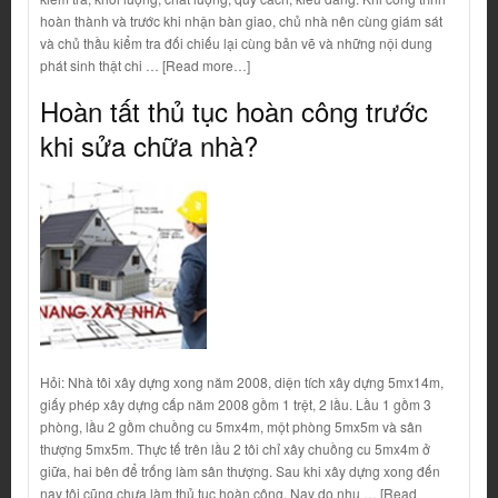
hoàn thành và trước khi nhận bàn giao, chủ nhà nên cùng giám sát
và chủ thầu kiểm tra đối chiếu lại cùng bản vẽ và những nội dung
phát sinh thật chi … [Read more…]
Hoàn tất thủ tục hoàn công trước
khi sửa chữa nhà?
Hỏi: Nhà tôi xây dựng xong năm 2008, diện tích xây dựng 5mx14m,
giấy phép xây dựng cấp năm 2008 gồm 1 trệt, 2 lầu. Lầu 1 gồm 3
phòng, lầu 2 gồm chuồng cu 5mx4m, một phòng 5mx5m và sân
thượng 5mx5m. Thực tế trên lầu 2 tôi chỉ xây chuồng cu 5mx4m ở
giữa, hai bên để trống làm sân thượng. Sau khi xây dựng xong đến
nay tôi cũng chưa làm thủ tục hoàn công. Nay do nhu … [Read