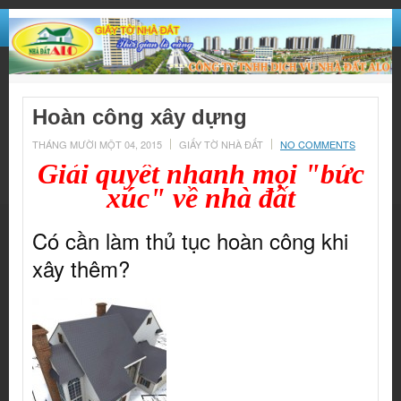
Hoàn công xây dựng
THÁNG MƯỜI MỘT 04, 2015
GIẤY TỜ NHÀ ĐẤT
NO COMMENTS
Giải quyết nhanh mọi "bức
xúc" về nhà đất
Có cần làm thủ tục hoàn công khi
xây thêm?