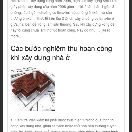
Hỏi: Nhà tôi xây dựng xong năm 2008, diện tích xây dựng 5mx14m,
giấy phép xây dựng cấp năm 2008 gồm 1 trệt, 2 lầu. Lầu 1 gồm 3
phòng, lầu 2 gồm chuồng cu 5mx4m, một phòng 5mx5m và sân
thượng 5mx5m. Thực tế trên lầu 2 tôi chỉ xây chuồng cu 5mx4m ở
giữa, hai bên để trống làm sân thượng. Sau khi xây dựng xong đến
nay tôi cũng chưa làm thủ tục hoàn công. Nay do nhu … [Read
more…]
Các bước nghiệm thu hoàn công
khi xây dựng nhà ở
1. Kiểm tra Việc kiểm tra phải được thực hiện từ trong quá trình thi
công xây dựng nhà, giám sát viên hoặc chủ nhà nên thường xuyên
kiểm tra, khối lượng, chất lượng, quy cách, kiểu dáng. Khi công trình