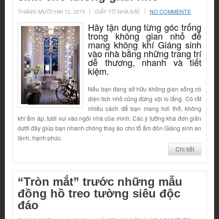
THÁNG MƯỜI HAI 12, 2015
GIẤY TỜ NHÀ ĐẤT
NO COMMENTS
Hãy tận dụng từng góc trống
trong không gian nhỏ để
mang không khí Giáng sinh
vào nhà bằng những trang trí
dễ thương, nhanh và tiết
kiệm.
Nếu bạn đang sở hữu không gian sống có
diện tích nhỏ cũng đừng vội lo lắng. Có rất
nhiều cách để bạn mang hơi thở, không
khí ấm áp, tươi vui vào ngôi nhà của mình. Các ý tưởng khá đơn giản
dưới đây giúp bạn nhanh chóng thay áo cho tổ ấm đón Giáng sinh an
lành, hạnh phúc.
Chi tiết
“Tròn mắt” trước những mẫu
đồng hồ treo tường siêu độc
đáo