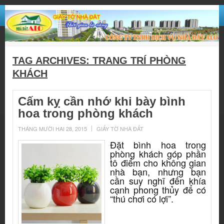
TAG ARCHIVES:
TRANG TRÍ PHÒNG
KHÁCH
Cấm kỵ cần nhớ khi bày bình
hoa trong phòng khách
THÁNG MƯỜI HAI 28, 2015
GIẤY TỜ NHÀ ĐẤT
Đặt bình hoa trong
phòng khách góp phần
tô điểm cho không gian
nhà bạn, nhưng bạn
cần suy nghĩ đến khía
cạnh phong thủy để có
“thú chơi có lợi”.