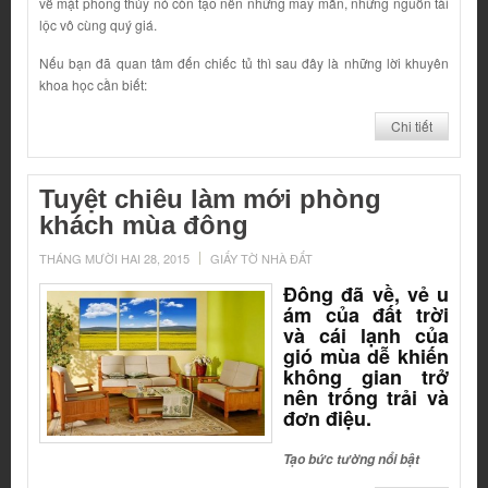
về mặt phong thủy nó còn tạo nên những may mắn, những nguồn tài
lộc vô cùng quý giá.
Nếu bạn đã quan tâm đến chiếc tủ thì sau đây là những lời khuyên
khoa học cần biết:
Chi tiết
Tuyệt chiêu làm mới phòng
khách mùa đông
THÁNG MƯỜI HAI 28, 2015
GIẤY TỜ NHÀ ĐẤT
Đông đã về, vẻ u
ám của đất trời
và cái lạnh của
gió mùa dễ khiến
không gian trở
nên trống trải và
đơn điệu.
Tạo bức tường nổi bật