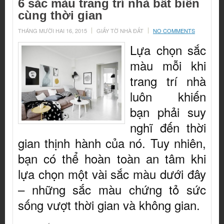
6 sắc màu trang trí nhà bất biến
cùng thời gian
THÁNG MƯỜI HAI 16, 2015
GIẤY TỜ NHÀ ĐẤT
NO COMMENTS
Lựa chọn sắc
màu mỗi khi
trang trí nhà
luôn khiến
bạn phải suy
nghĩ đến thời
gian thịnh hành của nó. Tuy nhiên,
bạn có thể hoàn toàn an tâm khi
lựa chọn một vài sắc màu dưới đây
– những sắc màu chứng tỏ sức
sống vượt thời gian và không gian.