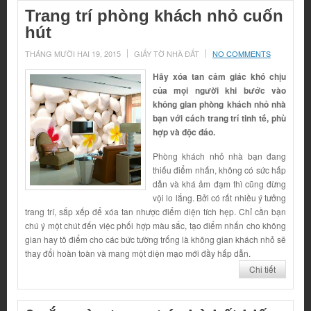
Trang trí phòng khách nhỏ cuốn
hút
THÁNG MƯỜI HAI 19, 2015
GIẤY TỜ NHÀ ĐẤT
NO COMMENTS
Hãy xóa tan cảm giác khó chịu
của mọi người khi bước vào
không gian phòng khách nhỏ nhà
bạn với cách trang trí tinh tế, phù
hợp và độc đáo.
Phòng khách nhỏ nhà bạn đang
thiếu điểm nhấn, không có sức hấp
dẫn và khá ảm đạm thì cũng đừng
vội lo lắng. Bởi có rất nhiều ý tưởng
trang trí, sắp xếp để xóa tan nhược điểm diện tích hẹp. Chỉ cần bạn
chú ý một chút đến việc phối hợp màu sắc, tạo điểm nhấn cho không
gian hay tô điểm cho các bức tường trống là không gian khách nhỏ sẽ
thay đổi hoàn toàn và mang một diện mạo mới đầy hấp dẫn.
Chi tiết