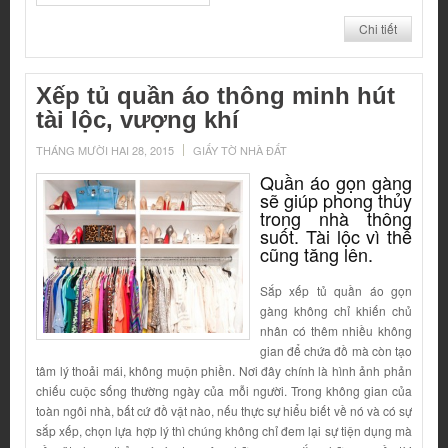
Chi tiết
Xếp tủ quần áo thông minh hút
tài lộc, vượng khí
THÁNG MƯỜI HAI 28, 2015
GIẤY TỜ NHÀ ĐẤT
Quần áo gọn gàng
sẽ giúp phong thủy
trong nhà thông
suốt. Tài lộc vì thế
cũng tăng lên.
Sắp xếp tủ quần áo gọn
gàng không chỉ khiến chủ
nhân có thêm nhiều không
gian để chứa đồ mà còn tạo
tâm lý thoải mái, không muộn phiền. Nơi đây chính là hình ảnh phản
chiếu cuộc sống thường ngày của mỗi người. Trong không gian của
toàn ngôi nhà, bất cứ đồ vật nào, nếu thực sự hiểu biết về nó và có sự
sắp xếp, chọn lựa hợp lý thì chúng không chỉ đem lại sự tiện dụng mà