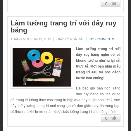
Chi tiết
Làm tường trang trí với dây ruy
băng
THÁNG MƯỜI HAI 19, 2015
GIẤY TỜ NHÀ ĐẤT
NO COMMENTS
Làm tường trang trí với
dây ruy băng nghe có vẻ
không tưởng nhưng lại rất
thực tế. Mời bạn nhìn mẫu
trang trí sau và học cách
bước làm chúng!
Đã bao giờ bạn nghĩ rằng
dây ruy băng có thể dùng
để trang trí tường thay cho trang trí hộp quà hay buộc hoa tươi? Vậy,
hãy thử ý tưởng trang trí mới sáng tạo và đơn giản này. Hy vọng bạn
sẽ thích thú khi tự mình làm được bức tường trang trí cho riêng mình!
Chi tiết