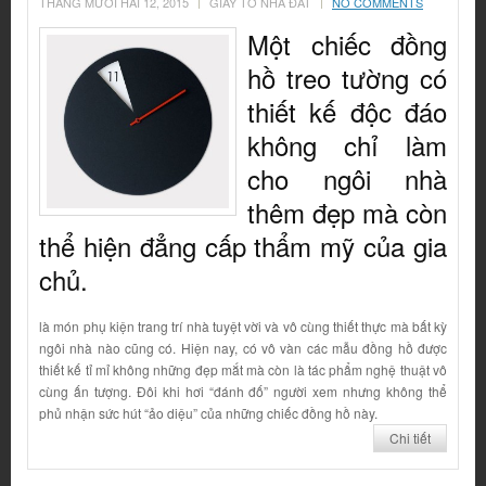
THÁNG MƯỜI HAI 12, 2015
GIẤY TỜ NHÀ ĐẤT
NO COMMENTS
Một chiếc đồng
hồ treo tường có
thiết kế độc đáo
không chỉ làm
cho ngôi nhà
thêm đẹp mà còn
thể hiện đẳng cấp thẩm mỹ của gia
chủ.
là món phụ kiện trang trí nhà tuyệt vời và vô cùng thiết thực mà bất kỳ
ngôi nhà nào cũng có. Hiện nay, có vô vàn các mẫu đồng hồ được
thiết kế tỉ mỉ không những đẹp mắt mà còn là tác phẩm nghệ thuật vô
cùng ấn tượng. Đôi khi hơi “đánh đố” người xem nhưng không thể
phủ nhận sức hút “ảo diệu” của những chiếc đồng hồ này.
Chi tiết