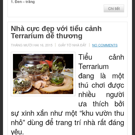
1. Đen – trắng
Chi tiết
Nhà cực đẹp với tiểu cảnh
Terrarium dễ thương
THÁNG MƯỜI HAI 16, 2015
GIẤY TỜ NHÀ ĐẤT
NO COMMENTS
Tiểu cảnh
Terrarium
đang là một
thú chơi được
nhiều người
ưa thích bởi
sự xinh xắn như một “khu vườn thu
nhỏ” dùng để trang trí nhà rất đáng
yêu.