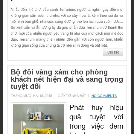
Nhắc đến thú chơi tiểu cảnh Terrarium, người ta nghĩ ngay đến một
không gian sân vườn thu nhỏ, với cỏ cây, hoa lá, kèm theo sỏi đá và
mô hình bàn ghế, nhà cửa, cung đường nhỏ len lạch qua suối nước…
Sự xinh xắn và ấn tượng ấy đã góp phần đưa Terrarium trở thành thú
chơi mới của nhiều người yêu trang trí nhà cửa một cách mới mẻ độc
đáo. Terrarium mang thiên nhiên đến gần với con người hơn, khiến
không gian sống của chúng ta trở nên sinh động và bắt mắt.
Chi tiết
Bộ đôi vàng xám cho phòng
khách nét hiện đại và sang trọng
tuyệt đối
THÁNG MƯỜI HAI 15, 2015
GIẤY TỜ NHÀ ĐẤT
NO COMMENTS
Phát huy hiệu
quả tuyệt vời
trong việc đem