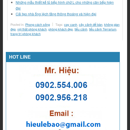
Những mẫu thiết kế tủ bếp hình chữ L cho những căn bếp hiện
đại
Cải tạo nhà ống lệch tầng thông thoáng và hiện đại
Posted in:
Phong cách sống
Tags:
cay canh
,
cây cảnh để bàn
,
không gian
đẹp
,
nội thất phòng khách
,
phòng khách đẹp
,
tiểu cảnh
,
tiểu cảnh Terrarium
,
trang trí phòng khách
HOT LINE