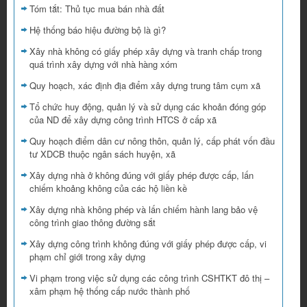
Tóm tắt: Thủ tục mua bán nhà đất
Hệ thống báo hiệu đường bộ là gì?
Xây nhà không có giấy phép xây dựng và tranh chấp trong
quá trình xây dựng với nhà hàng xóm
Quy hoạch, xác định địa điểm xây dựng trung tâm cụm xã
Tổ chức huy động, quản lý và sử dụng các khoản đóng góp
của ND để xây dựng công trình HTCS ở cấp xã
Quy hoạch điểm dân cư nông thôn, quản lý, cấp phát vốn đầu
tư XDCB thuộc ngân sách huyện, xã
Xây dựng nhà ở không đúng với giấy phép được cấp, lấn
chiếm khoảng không của các hộ liền kề
Xây dựng nhà không phép và lấn chiếm hành lang bảo vệ
công trình giao thông đường sắt
Xây dựng công trình không đúng với giấy phép được cấp, vi
phạm chỉ giới trong xây dựng
Vi phạm trong việc sử dụng các công trình CSHTKT đô thị –
xâm phạm hệ thống cấp nước thành phố