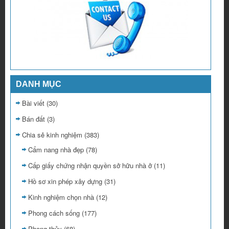
DANH MỤC
Bài viết
(30)
Bán đất
(3)
Chia sẻ kinh nghiệm
(383)
Cẩm nang nhà đẹp
(78)
Cấp giấy chứng nhận quyền sở hữu nhà ở
(11)
Hồ sơ xin phép xây dựng
(31)
Kinh nghiệm chọn nhà
(12)
Phong cách sống
(177)
Phong thủy
(68)