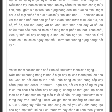
Nếu khéo tay, bạn có thể tự chọn lựa cây cảnh rồi tìm mua các lọ thủy
tinh, chậu gốm sứ, lọ treo, tận dụng bóng đèn, bể nuôi cá mini, thậm
chí là cả một chiếc ấm đun nước thủy tinh, đèn bão,… Thêm vào đó là
vài mô hình nhỏ như bàn ghế sân vườn, thác nước mini, đồi núi, bãi
cỏ, vỏ ốc, các loài động vật bé xinh, kèm theo đèn dây và sỏi đá
nhiều màu sắc theo sở thích để tăng thêm phần nổi bật. Thực chất,
việc tự thiết kế này không quá khó, chỉ cần bạn yêu thích và tỉ mỉ
chăm chút thì sẽ có ngay một mẫu Terrarium “không đụng hàng” bất
kỳ ai.
Và tìm thêm các mô hình nhỏ xinh để khu vườn thêm sinh động…
Nắm bắt xu hướng trang trí nhà ở hiện nay, tại các thành phố lớn như
Sài Gòn đã bắt đầu rộ lên nhiều cửa hàng chuyên cung cấp cây
cảnh, phụ kiện décor Terrarium. Thậm chí, đối với một số người yêu
thích thú chơi tiểu cảnh này nhưng lại không có thời gian, họ hoàn
toàn có thể đặt mua những mẫu thiết kế sẵn. Những “khu vườn mini”
trưng bày vào khoảng 20cm với giá thành khoảng từ 300.000 –
600.000 đồng tùy mẫu mã. Bạn cũng có thể yêu cầu cửa hàng tạo
cho bạn một thiết kế có kích thước và cây cảnh đi kèm theo ý thích