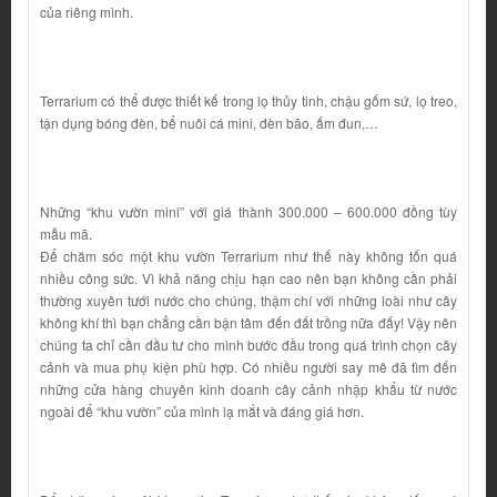
của riêng mình.
Terrarium có thể được thiết kế trong lọ thủy tinh, chậu gốm sứ, lọ treo,
tận dụng bóng đèn, bể nuôi cá mini, đèn bão, ấm đun,…
Những “khu vườn mini” với giá thành 300.000 – 600.000 đồng tùy
mẫu mã.
Để chăm sóc một khu vườn Terrarium như thế này không tốn quá
nhiều công sức. Vì khả năng chịu hạn cao nên bạn không cần phải
thường xuyên tưới nước cho chúng, thậm chí với những loài như cây
không khí thì bạn chẳng cần bận tâm đến đất trồng nữa đấy! Vậy nên
chúng ta chỉ cần đầu tư cho mình bước đầu trong quá trình chọn cây
cảnh và mua phụ kiện phù hợp. Có nhiều người say mê đã tìm đến
những cửa hàng chuyên kinh doanh cây cảnh nhập khẩu từ nước
ngoài để “khu vườn” của mình lạ mắt và đáng giá hơn.