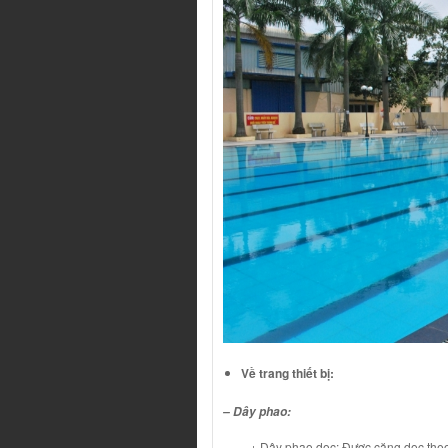
Về trang thiết bị:
– Dây phao:
+ Dây phao dọc: Được căng dọc theo đư