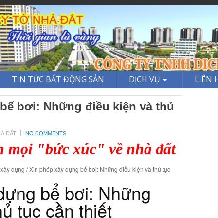
TIN TỨC BẤT ĐỘNG SẢN
DỊCH VỤ
LIÊN 
bể bơi: Những điều kiện và thủ
HÀ ĐẤT
NO COMMENTS
h mọi "bức xúc" về nhà đất
xây dựng / Xin phép xây dựng bể bơi: Những điều kiện và thủ tục
dựng bể bơi: Những
hủ tục cần thiết