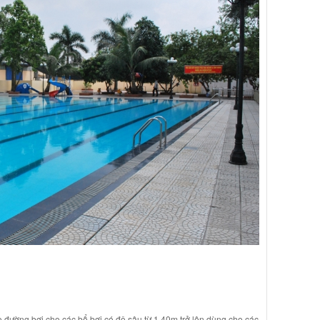
ờng bơi cho các bể bơi có độ sâu từ 1,40m trở lên dùng cho các