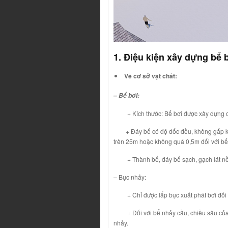
1. Điệu kiện xây dựng bể 
Về cơ sở vật chất:
– Bể bơi:
+ Kích thước: Bể bơi được xây dựng có 
+ Đáy bể có độ dốc đều, không gấp khúc
trên 25m hoặc không quá 0,5m đối với bể
+ Thành bể, đáy bể sạch, gạch lát nền 
– Bục nhảy:
+ Chỉ được lắp bục xuất phát bơi đối vớ
+ Đối với bể nhảy cầu, chiều sâu của bể 
nhảy.