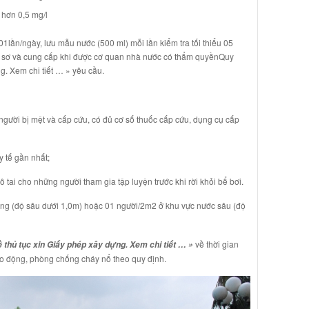
 hơn 0,5 mg/l
 01lần/ngày, lưu mẫu nước (500 ml) mỗi lần kiểm tra tối thiểu 05
 hồ sơ và cung cấp khi được cơ quan nhà nước có thẩm quyền
Quy
g. Xem chi tiết … »
yêu cầu.
ười bị mệt và cấp cứu, có đủ cơ số thuốc cấp cứu, dụng cụ cấp
 tế gần nhất;
i cho những người tham gia tập luyện trước khi rời khỏi bể bơi.
ng (độ sâu dưới 1,0m) hoặc 01 người/2m2 ở khu vực nước sâu (độ
về thời gian
 thủ tục xin Giấy phép xây dựng. Xem chi tiết … »
lao động, phòng chống cháy nổ theo quy định.