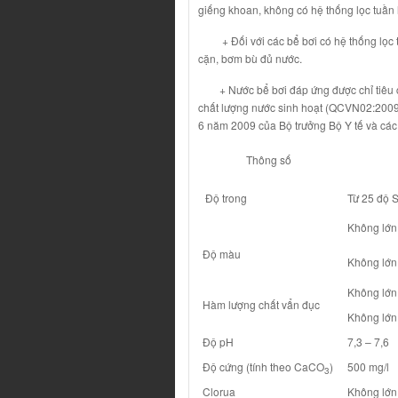
giếng khoan, không có hệ thống lọc tuần 
+ Đối với các bể̀ bơi có hệ thống lọc tuần
cặn, bơm bù đủ nước.
+ Nước bể bơi đáp ứng được chỉ tiêu ch
chất lượng nước sinh hoạt (QCVN02:2009
6 năm 2009 của Bộ trưởng Bộ Y tế và các 
Thông số
Độ trong
Từ 25 độ S
Không lớn 
Độ màu
Không lớn
Không lớn
Hàm lượng chất vẩn đục
Không lớn
Độ pH
7,3 – 7,6
Độ cứng (tính theo CaCO
)
500 mg/l
3
Clorua
Không lớn