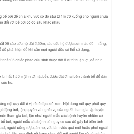
bơi để chia khu vực có độ sâu từ 1m trở xuống cho người chưa
1m đối với bể bơi có độ sâu khác nhau.
t 06 sào cứu hộ dài 2,50m, sào cứu hộ được sơn màu đỏ – trắng,
 bể dễ phát hiện để khi cần mọi người đều có thể sử dụng;
hất 06 chiếc phao cứu sinh được đặt ở vị trí thuận lợi, dễ nhìn
nhất 1,50m (tính từ mặt bể), được đặt ở hai bên thành bể để đảm
n cứu hộ.
 nội quy đặt ở vị trí dễ đọc, dễ xem. Nội dung nội quy phải quy
ạt động bơi, lặn; quyền và nghĩa vụ của người tham gia tập luyện;
ên tham gia bơi, lặn như: người mắc các bệnh truyền nhiễm có
c bể bơi, người mắc các bệnh có nguy cơ cao dễ gây tai biến ảnh
 sĩ, người uống rượu, ăn no, vừa làm việc quá mệt hoặc phơi ngoài
a bơi, lặn; quy định về trang phục đối với người tập và các nhân