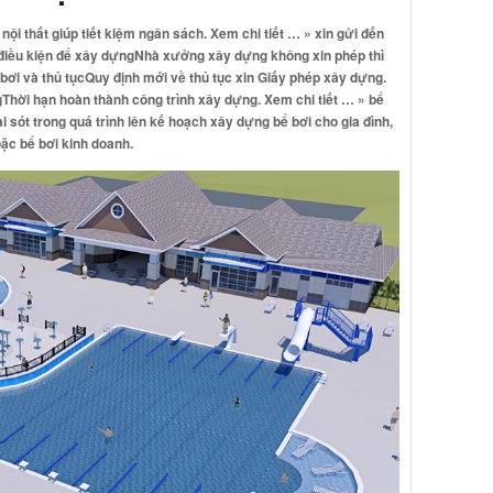
í nội thất giúp tiết kiệm ngân sách. Xem chi tiết … »
xin gửi đến
điều kiện để xây dựng
Nhà xưởng xây dựng không xin phép thì
bơi và thủ tục
Quy định mới về thủ tục xin Giấy phép xây dựng.
g
Thời hạn hoàn thành công trình xây dựng. Xem chi tiết … »
bể
sót trong quá trình lên kế hoạch xây dựng bể bơi cho gia đình,
ặc bể bơi kinh doanh.