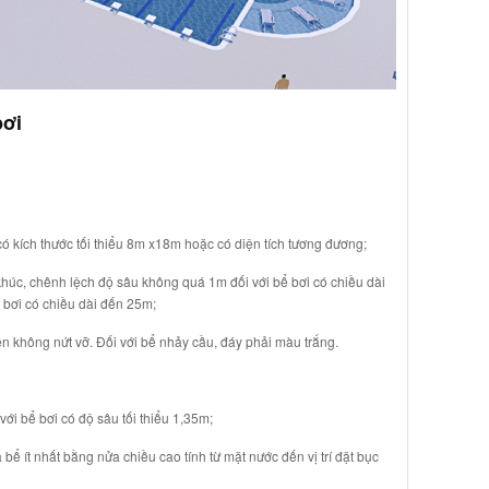
bơi
kích thước tối thiểu 8m x18m hoặc có diện tích tương đương;
, chênh lệch độ sâu không quá 1m đối với bể bơi có chiều dài
 bơi có chiều dài đến 25m;
không nứt vỡ. Đối với bể nhảy cầu, đáy phải màu trắng.
i bể bơi có độ sâu tối thiểu 1,35m;
ít nhất bằng nửa chiều cao tính từ mặt nước đến vị trí đặt bục