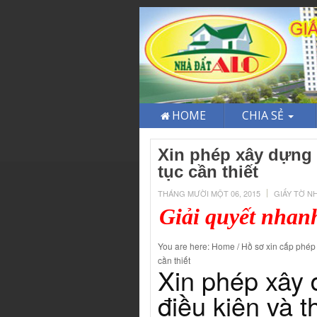
HOME
CHIA SẺ
Xin phép xây dựng 
tục cần thiết
THÁNG MƯỜI MỘT 06, 2015
GIẤY TỜ N
Giải quyết nhan
You are here: Home / Hồ sơ xin cấp phép 
cần thiết
Xin phép xây 
điều kiện và t