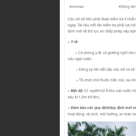
Amoniac
Không lớn
Các chỉ số trên phải được kiểm tra ít nhất
ngày. Tài liệu mỗi lần kiểm tra phải lưu
định mới về thủ tục xin Giấy phép xây dựn
– Y tế:
+ Có phòng y tế, có giường nghỉ cho ng
cứu ngạt nước;
+ Đăng ký liên kết cấp cứu với cơ sở y
+ Tổ chức nhỏ thuốc mắt, mũi, lau khô ta
01 người/m2 ở khu vực nước nô
– Mật độ:
sâu từ 1,0m trở lên).
– Đảm bảo các quy định
Quy định mới về
hoạt động, vệ sinh, môi trường, an toàn 