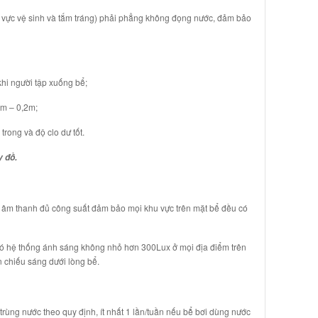
 vực vệ sinh và tắm tráng) phải phẳng không đọng nước, đảm bảo
hi người tập xuống bể;
m – 0,2m;
ong và độ clo dư tốt.
y đồ.
m thanh đủ công suất đảm bảo mọi khu vực trên mặt bể đều có
hệ thống ánh sáng không nhỏ hơn 300Lux ở mọi địa điểm trên
 chiếu sáng dưới lòng bể.
̀ng nước theo quy định, ít nhất 1 lần/tuần nếu bể̀ bơi dùng nước