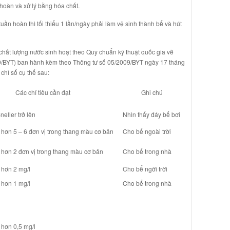
hoàn và xử lý bằng hóa chất.
 hoàn thì tối thiểu 1 lần/ngày phải làm vệ sinh thành bể̀ và hút
ất lượng nước sinh hoạt theo Quy chuẩn kỹ thuật quốc gia về
/BYT) ban hành kèm theo Thông tư số 05/2009/BYT ngày 17 tháng
chỉ số cụ thể sau:
Các chỉ tiêu cần đạt
Ghi chú
neller trở lên
Nhìn thấy đáy bể bơi
hơn 5 – 6 đơn vị trong thang màu cơ bản
Cho bể ngoài trời
 hơn 2 đơn vị trong thang màu cơ bản
Cho bể trong nhà
 hơn 2 mg/l
Cho bể ngời trời
 hơn 1 mg/l
Cho bể trong nhà
 hơn 0,5 mg/l