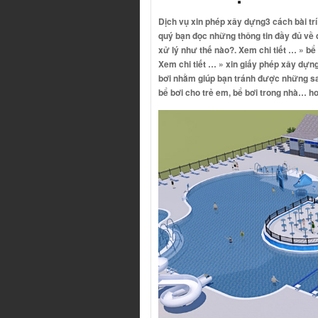
Dịch vụ xin phép xây dựng
3 cách bài tr
quý bạn đọc những thông tin đầy đủ về 
xử lý như thế nào?. Xem chi tiết … »
bể 
Xem chi tiết … »
xin giấy phép xây dựn
bơi nhằm giúp bạn tránh được những sai 
bể bơi cho trẻ em, bể bơi trong nhà… ho