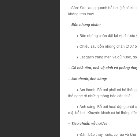
– Sàn: Sàn xung quanh bể bơi (kể cả khu
không trơn trượt.
– Bồn nhúng chân:
+ Bồn nhúng chân đặt tại vị trí trước k
+ Chiều sâu bồn nhúng chân từ 0,15
+ Lát gạch tráng men và đủ nước, độ tr
– Có nhà tắm, nhà vệ sinh và phòng tha
– Âm thanh, ánh sáng:
+ Âm thanh: Bể bơi phải có hệ thống â
thể nghe rõ những thông báo cần thiết;
+ Ánh sáng: Bể bơi hoạt động phải có 
mặt bể bơi. Khuyến khích có hệ thống đèn
– Tiêu chuẩn về nước:
+ Đảm bảo thay nước, cọ rửa và khử tru