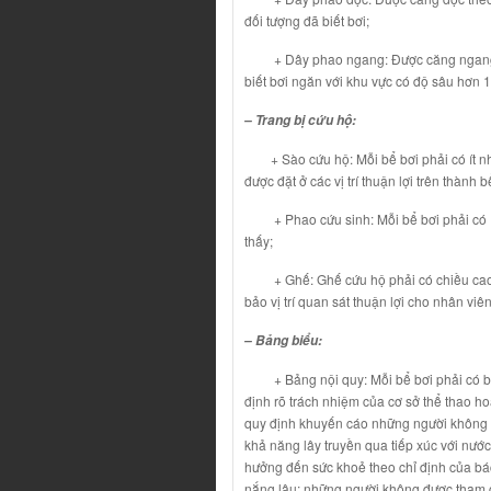
đối tượng đã biết bơi;
+ Dây phao ngang: Được căng ngang bể 
biết bơi ngăn với khu vực có độ sâu hơn 
– Trang bị cứu hộ:
+ Sào cứu hộ: Mỗi bể bơi phải có ít nhấ
được đặt ở các vị trí thuận lợi trên thành
+ Phao cứu sinh: Mỗi bể bơi phải có ít n
thấy;
+ Ghế: Ghế cứu hộ phải có chiều cao ít 
bảo vị trí quan sát thuận lợi cho nhân viê
– Bảng biểu:
+ Bảng nội quy: Mỗi bể bơi phải có bảng
định rõ trách nhiệm của cơ sở thể thao ho
quy định khuyến cáo những người không n
khả năng lây truyền qua tiếp xúc với nướ
hưởng đến sức khoẻ theo chỉ định của bác
nắng lâu; những người không được tham gi