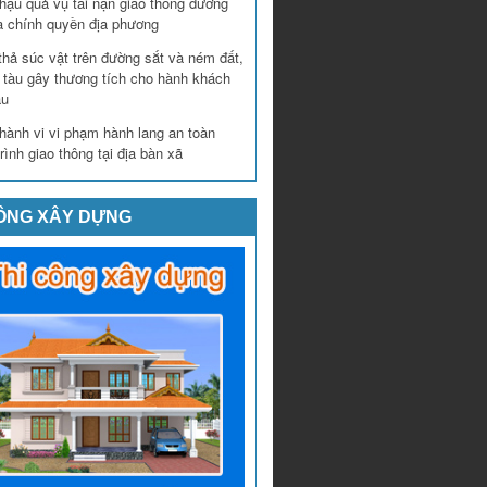
hậu quả vụ tai nạn giao thông đường
a chính quyền địa phương
thả súc vật trên đường sắt và ném đất,
n tàu gây thương tích cho hành khách
àu
hành vi vi phạm hành lang an toàn
rình giao thông tại địa bàn xã
CÔNG XÂY DỰNG