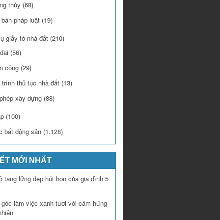
ng thủy
(68)
 bản pháp luật
(19)
ụ giấy tờ nhà đất
(210)
đai
(56)
n công
(29)
trình thủ tục nhà đất
(13)
 phép xây dựng
(88)
áp
(100)
c bất động sản
(1.128)
IẾT MỚI NHẤT
 tầng lửng đẹp hút hồn của gia đình 5
í góc làm việc xanh tươi với cảm hứng
nhiên