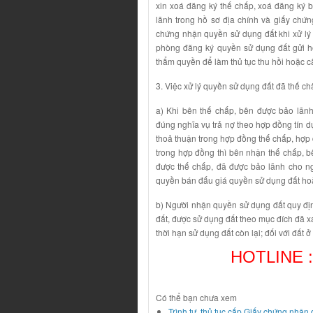
xin xoá đăng ký thế chấp, xoá đăng ký b
lãnh trong hồ sơ địa chính và giấy chứ
chứng nhận quyền sử dụng đất khi xử lý 
phòng đăng ký quyền sử dụng đất gửi h
thẩm quyền để làm thủ tục thu hồi hoặc 
3. Việc xử lý quyền sử dụng đất đã thế c
a) Khi bên thế chấp, bên được bảo lãn
đúng nghĩa vụ trả nợ theo hợp đồng tín d
thoả thuận trong hợp đồng thế chấp, hợp 
trong hợp đồng thì bên nhận thế chấp,
được thế chấp, đã được bảo lãnh cho n
quyền bán đấu giá quyền sử dụng đất hoặc
b) Người nhận quyền sử dụng đất quy đị
đất, được sử dụng đất theo mục đích đã x
thời hạn sử dụng đất còn lại; đối với đất 
HOTLINE :
Có thể bạn chưa xem
Trình tự, thủ tục cấp Giấy chứng nhận 