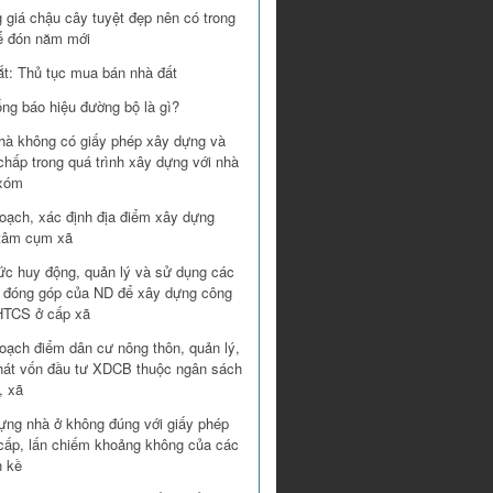
 giá chậu cây tuyệt đẹp nên có trong
ể đón năm mới
ắt: Thủ tục mua bán nhà đất
ống báo hiệu đường bộ là gì?
hà không có giấy phép xây dựng và
chấp trong quá trình xây dựng với nhà
xóm
oạch, xác định địa điểm xây dựng
 tâm cụm xã
ức huy động, quản lý và sử dụng các
 đóng góp của ND để xây dựng công
 HTCS ở cấp xã
oạch điểm dân cư nông thôn, quản lý,
hát vốn đầu tư XDCB thuộc ngân sách
, xã
ựng nhà ở không đúng với giấy phép
cấp, lấn chiếm khoảng không của các
n kề