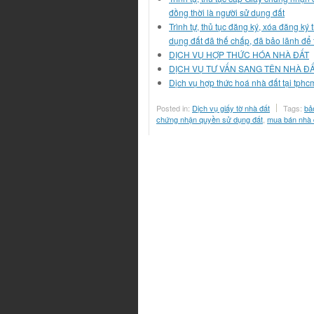
đồng thời là người sử dụng đất
Trình tự, thủ tục đăng ký, xóa đăng k
dụng đất đã thế chấp, đã bảo lãnh để 
DỊCH VỤ HỢP THỨC HÓA NHÀ ĐẤT
DỊCH VỤ TƯ VẤN SANG TÊN NHÀ ĐẤ
Dịch vụ hợp thức hoá nhà đất tại tphc
Posted in:
Dịch vụ giấy tờ nhà đất
Tags:
bả
chứng nhận quyền sử dụng đất
,
mua bán nhà 