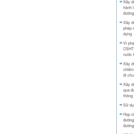
Xây d
hành l
đường
Xây d
phép đ
dựng
Vi ph
CSHTK
nước 
Xây dự
chiếm
đi ch
Xây d
qua đư
thông
Sử dụ
Họp ch
đường
đường