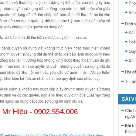
ảo lãnh và thực hiện việc xoá đăng ký thế chấp, xoá đăng ký bảo
Pho
ng nhận quyền sử dụng đất; trường hợp cần thu hồi hoặc cấp giấy
Văn
quyền sử dụng đất đã thế chấp, đã bảo lãnh để thu hồi nợ thì văn
ồ sơ đến cơ quan quản lý đất đai thuộc Uỷ ban nhân dân cấp có
Dịch v
cấp giấy chứng nhận quyền sử dụng đất.
Đất 
hấp, đã bảo lãnh để thu hồi nợ được quy định như sau:
Hoà
h bằng quyền sử dụng đất không thực hiện hoặc thực hiện không
Quy 
ụng thì quyền sử dụng đất đã thế chấp, đã bảo lãnh được xử lý theo
đồng bảo lãnh; trường hợp không xử lý được theo thoả thuận đã ghi
Xin
 bên nhận bảo lãnh có quyền chuyển nhượng quyền sử dụng đất đã
Hỏi đ
gười khác để thu hồi nợ hoặc yêu cầu cơ quan nhà nước có thẩm
 khởi kiện tại Toà án nhân dân theo quy định của pháp luật;
Tin tứ
nh tại điểm a khoản này được cấp giấy chứng nhận quyền sử dụng
ác định và có các quyền, nghĩa vụ theo quy định của Luật này trong
BÀI V
ở thì người sử dụng đất được sử dụng ổn định lâu dài.
Căn hộ
 Mr Hiệu -
0902.554.006
người
Bài tr
thiên 
đối với trường hợp tài sản gắn liền với đất mà chủ sở hữu không