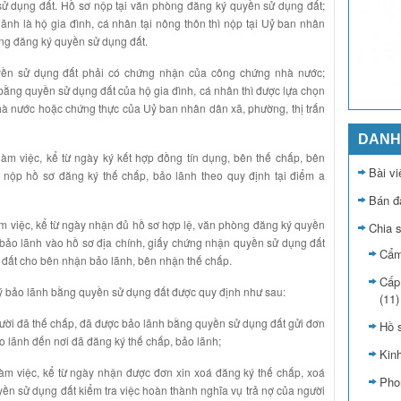
ử dụng đất. Hồ sơ nộp tại văn phòng đăng ký quyền sử dụng đất;
ãnh là hộ gia đình, cá nhân tại nông thôn thì nộp tại Uỷ ban nhân
ng đăng ký quyền sử dụng đất.
yền sử dụng đất phải có chứng nhận của công chứng nhà nước;
bằng quyền sử dụng đất của hộ gia đình, cá nhân thì được lựa chọn
à nước hoặc chứng thực của Uỷ ban nhân dân xã, phường, thị trấn
DANH
àm việc, kể từ ngày ký kết hợp đồng tín dụng, bên thế chấp, bên
Bài vi
nộp hồ sơ đăng ký thế chấp, bảo lãnh theo quy định tại điểm a
Bán đ
m việc, kể từ ngày nhận đủ hồ sơ hợp lệ, văn phòng đăng ký quyền
Chia 
 bảo lãnh vào hồ sơ địa chính, giấy chứng nhận quyền sử dụng đất
Cẩm
g đất cho bên nhận bảo lãnh, bên nhận thế chấp.
Cấp
ký bảo lãnh bằng quyền sử dụng đất được quy định như sau:
(11)
gười đã thế chấp, đã được bảo lãnh bằng quyền sử dụng đất gửi đơn
Hồ 
o lãnh đến nơi đã đăng ký thế chấp, bảo lãnh;
Kin
àm việc, kể từ ngày nhận được đơn xin xoá đăng ký thế chấp, xoá
Pho
ền sử dụng đất kiểm tra việc hoàn thành nghĩa vụ trả nợ của người