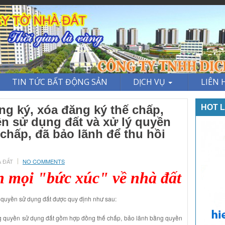
TIN TỨC BẤT ĐỘNG SẢN
DỊCH VỤ
LIÊN 
ăng ký, xóa đăng ký thế chấp,
HOT L
n sử dụng đất và xử lý quyền
chấp, đã bảo lãnh để thu hồi
À ĐẤT
NO COMMENTS
h mọi "bức xúc" về nhà đất
 quyền sử dụng đất được quy định như sau:
ng quyền sử dụng đất gồm hợp đồng thế chấp, bảo lãnh bằng quyền