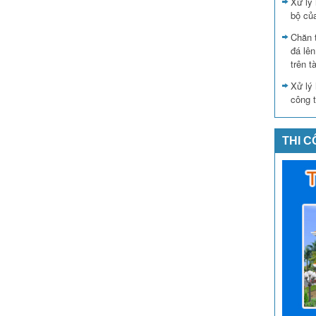
Xử lý 
bộ củ
Chăn 
đá lê
trên t
Xử lý 
công t
THI 