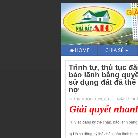
HOME
CHIA SẺ
Trình tự, thủ tục đ
bảo lãnh bằng quyề
sử dụng đất đã thế 
nợ
THÁNG MƯỜI HAI 09, 2015
GIẤY TỜ NH
Giải quyết nhan
Việc đăng ký thế chấp, bảo lãnh bằng
a) Hồ sơ đăng ký thế chấp, bảo lãnh bằ