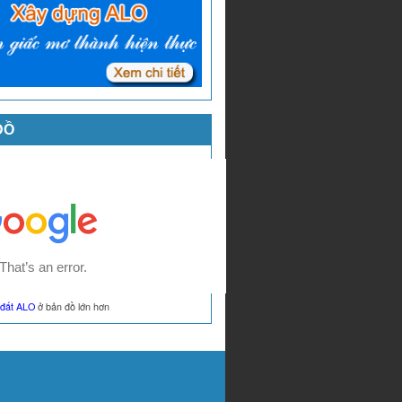
ĐỒ
đất ALO
ở bản đồ lớn hơn