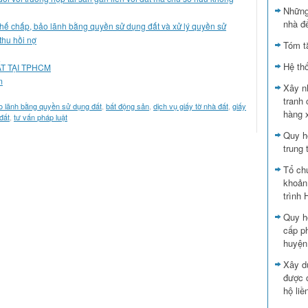
Những
nhà đ
ý thế chấp, bảo lãnh bằng quyền sử dụng đất và xử lý quyền sử
thu hồi nợ
Tóm t
Hệ th
T TẠI TPHCM
m
Xây n
tranh 
o lãnh bằng quyền sử dụng đất
,
bất động sản
,
dịch vụ giấy tờ nhà đất
,
giấy
hàng 
đất
,
tư vấn pháp luật
Quy h
trung
Tổ ch
khoản
trình
Quy h
cấp p
huyện
Xây d
được 
hộ liề