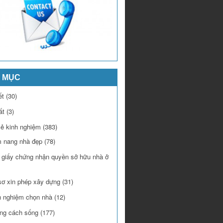
 MỤC
ết
(30)
ất
(3)
sẻ kinh nghiệm
(383)
 nang nhà đẹp
(78)
 giấy chứng nhận quyền sở hữu nhà ở
sơ xin phép xây dựng
(31)
h nghiệm chọn nhà
(12)
ng cách sống
(177)